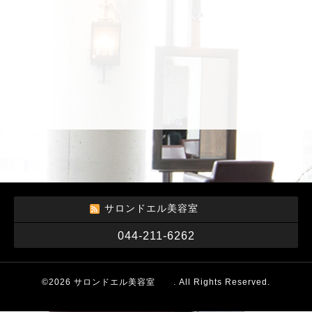
サロンドエル美容室
044-211-6262
©2026
サロンドエル美容室
. All Rights Reserved.