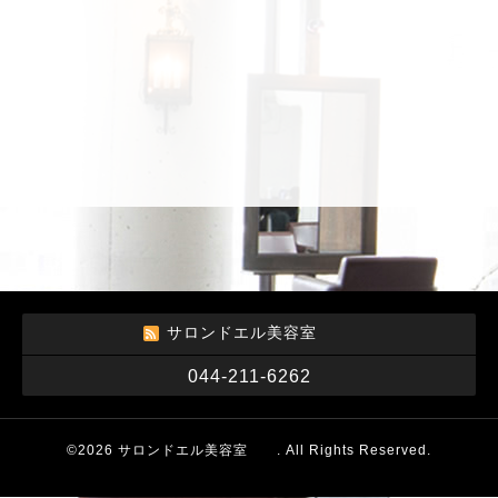
サロンドエル美容室
044-211-6262
©2026
サロンドエル美容室
. All Rights Reserved.