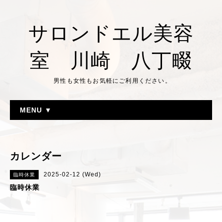
サロンドエル美容
室 川崎 八丁畷
男性も女性もお気軽にご利用ください。
MENU ▼
カレンダー
2025-02-12 (Wed)
臨時休業
臨時休業