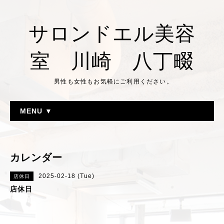
サロンドエル美容
室 川崎 八丁畷
男性も女性もお気軽にご利用ください。
MENU ▼
カレンダー
2025-02-18 (Tue)
店休日
店休日