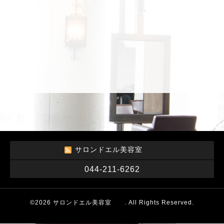
サロンドエル美容室
044-211-6262
©2026
サロンドエル美容室
. All Rights Reserved.