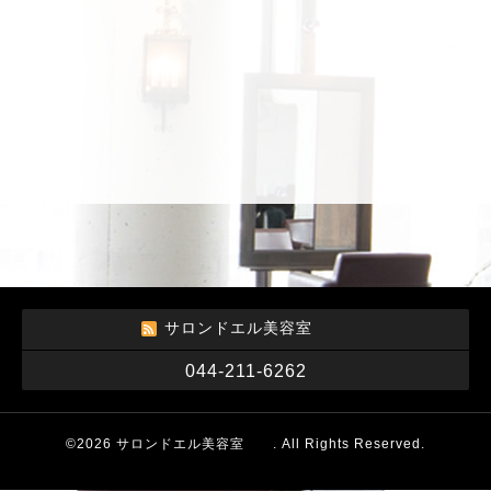
サロンドエル美容室
044-211-6262
©2026
サロンドエル美容室
. All Rights Reserved.