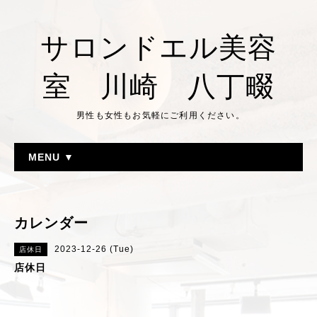
サロンドエル美容
室 川崎 八丁畷
男性も女性もお気軽にご利用ください。
MENU ▼
カレンダー
2023-12-26 (Tue)
店休日
店休日