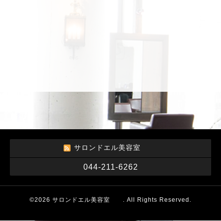
サロンドエル美容室
044-211-6262
©2026
サロンドエル美容室
. All Rights Reserved.