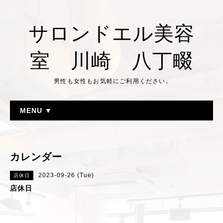
サロンドエル美容
室 川崎 八丁畷
男性も女性もお気軽にご利用ください。
MENU ▼
カレンダー
2023-09-26 (Tue)
店休日
店休日