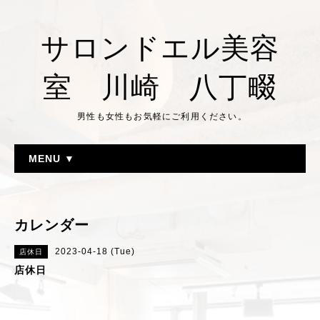
サロンドエル美容
室 川崎 八丁畷
男性も女性もお気軽にご利用ください。
MENU ▼
カレンダー
2023-04-18 (Tue)
店休日
店休日