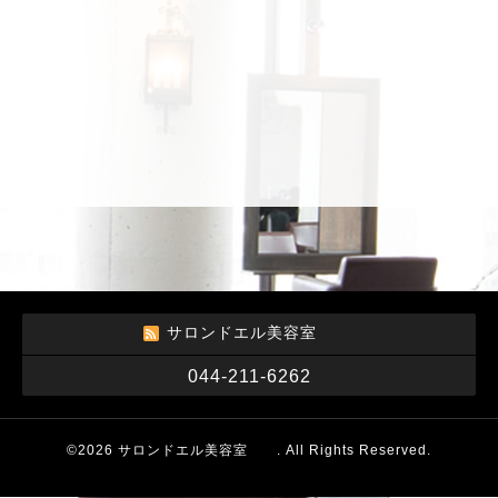
サロンドエル美容室
044-211-6262
©2026
サロンドエル美容室
. All Rights Reserved.