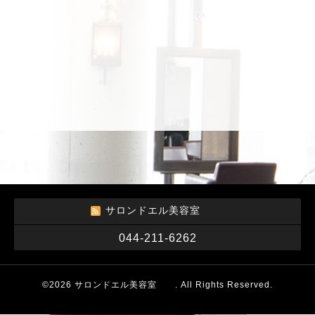
サロンドエル美容室
044-211-6262
©2026
サロンドエル美容室
. All Rights Reserved.