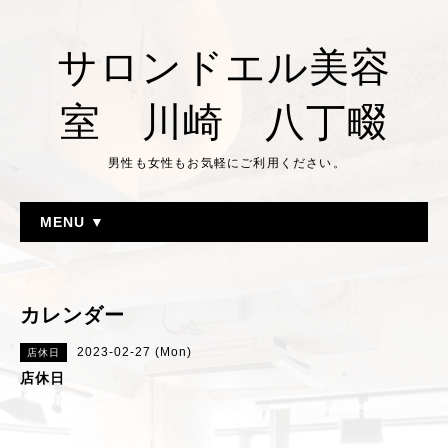
サロンドエル美容
室 川崎 八丁畷
男性も女性もお気軽にご利用ください。
MENU ▼
カレンダー
2023-02-27 (Mon)
店休日
店休日