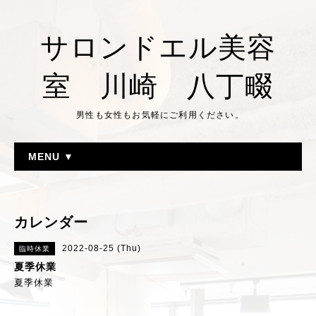
サロンドエル美容
室 川崎 八丁畷
男性も女性もお気軽にご利用ください。
MENU ▼
カレンダー
2022-08-25 (Thu)
臨時休業
夏季休業
夏季休業