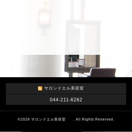
サロンドエル美容室
044-211-6262
©2026
サロンドエル美容室
. All Rights Reserved.