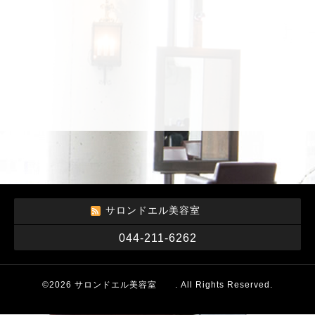
サロンドエル美容室
044-211-6262
©2026
サロンドエル美容室
. All Rights Reserved.