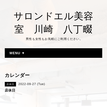
サロンドエル美容
室 川崎 八丁畷
男性も女性もお気軽にご利用ください。
MENU ▼
カレンダー
2022-09-27 (Tue)
店休日
店休日