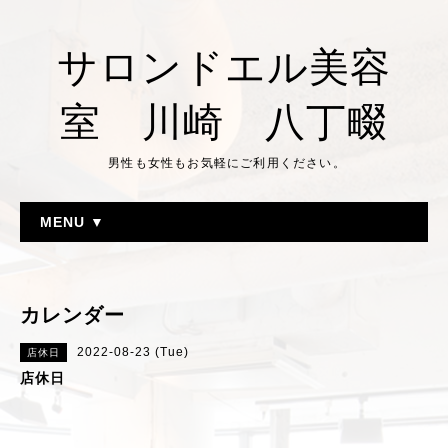
サロンドエル美容
室 川崎 八丁畷
男性も女性もお気軽にご利用ください。
MENU ▼
カレンダー
2022-08-23 (Tue)
店休日
店休日