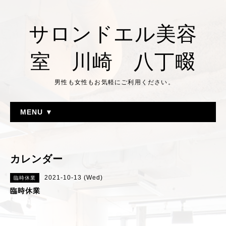
サロンドエル美容
室 川崎 八丁畷
男性も女性もお気軽にご利用ください。
MENU ▼
カレンダー
2021-10-13 (Wed)
臨時休業
臨時休業