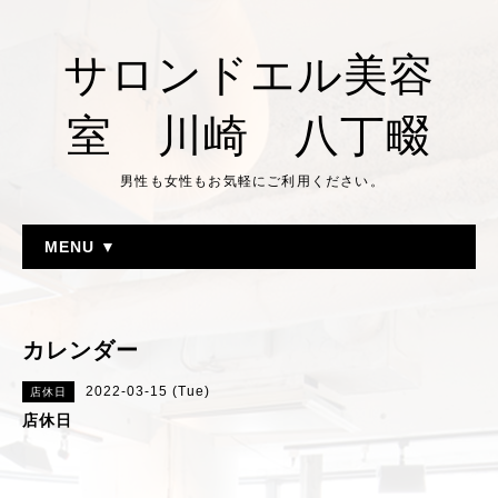
サロンドエル美容
室 川崎 八丁畷
男性も女性もお気軽にご利用ください。
MENU ▼
カレンダー
2022-03-15 (Tue)
店休日
店休日