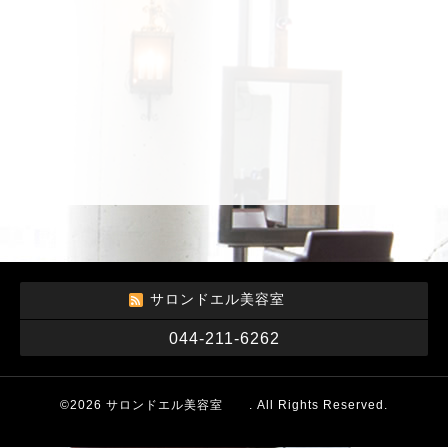
サロンドエル美容室
044-211-6262
©2026
サロンドエル美容室
. All Rights Reserved.