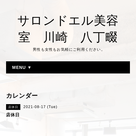
サロンドエル美容
室 川崎 八丁畷
男性も女性もお気軽にご利用ください。
MENU ▼
カレンダー
2021-08-17 (Tue)
店休日
店休日