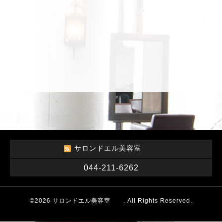
サロンドエル美容室
044-211-6262
©2026
サロンドエル美容室
. All Rights Reserved.