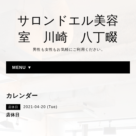
サロンドエル美容
室 川崎 八丁畷
男性も女性もお気軽にご利用ください。
MENU ▼
カレンダー
2021-04-20 (Tue)
店休日
店休日