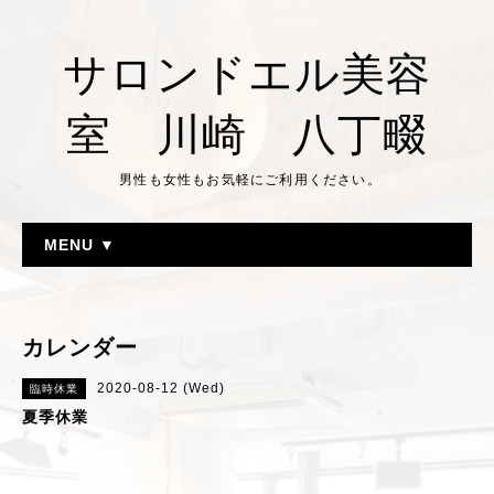
サロンドエル美容
室 川崎 八丁畷
男性も女性もお気軽にご利用ください。
MENU ▼
カレンダー
2020-08-12 (Wed)
臨時休業
夏季休業