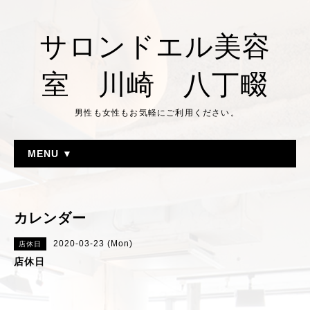
サロンドエル美容
室 川崎 八丁畷
男性も女性もお気軽にご利用ください。
MENU ▼
カレンダー
2020-03-23 (Mon)
店休日
店休日