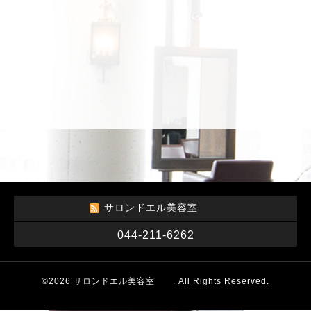
サロンドエル美容室
044-211-6262
©2026
サロンドエル美容室
. All Rights Reserved.