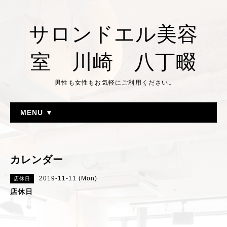
サロンドエル美容
室 川崎 八丁畷
男性も女性もお気軽にご利用ください。
MENU ▼
カレンダー
2019-11-11 (Mon)
店休日
店休日