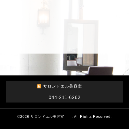
サロンドエル美容室
044-211-6262
©2026
サロンドエル美容室
. All Rights Reserved.