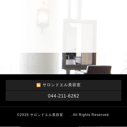
サロンドエル美容室
044-211-6262
©2026
サロンドエル美容室
. All Rights Reserved.