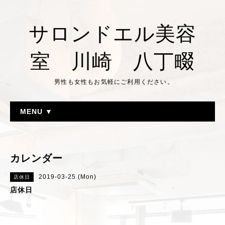
サロンドエル美容
室 川崎 八丁畷
男性も女性もお気軽にご利用ください。
MENU ▼
カレンダー
2019-03-25 (Mon)
店休日
店休日