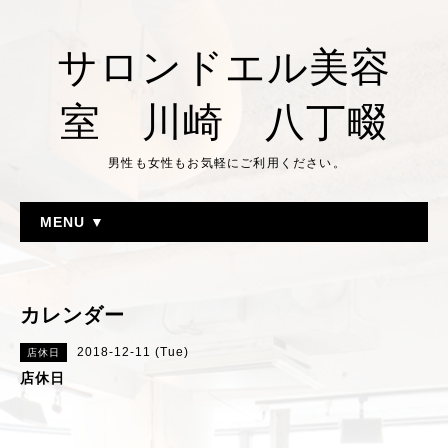
サロンドエル美容
室 川崎 八丁畷
男性も女性もお気軽にご利用ください。
MENU ▼
カレンダー
2018-12-11 (Tue)
店休日
店休日