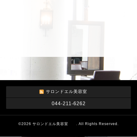
サロンドエル美容室
044-211-6262
©2026
サロンドエル美容室
. All Rights Reserved.